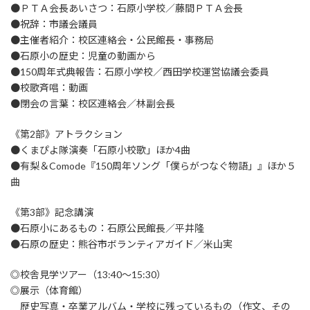
●ＰＴＡ会長あいさつ：石原小学校／藤間ＰＴＡ会長
●祝辞：市議会議員
●主催者紹介：校区連絡会・公民館長・事務局
●石原小の歴史：児童の動画から
●150周年式典報告：石原小学校／西田学校運営協議会委員
●校歌斉唱：動画
●閉会の言葉：校区連絡会／林副会長
《第2部》アトラクション
●くまぴよ隊演奏「石原小校歌」ほか4曲
●有梨＆Comode『150周年ソング「僕らがつなぐ物語」』ほか５
曲
《第3部》記念講演
●石原小にあるもの：石原公民館長／平井隆
●石原の歴史：熊谷市ボランティアガイド／米山実
◎校舎見学ツアー（13:40〜15:30）
◎展示（体育館）
歴史写真・卒業アルバム・学校に残っているもの（作文、その