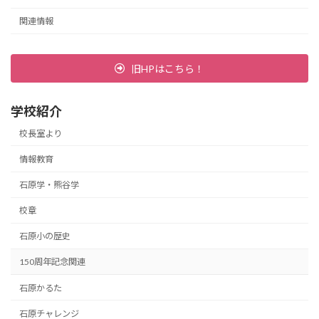
関連情報
旧HPはこちら！
学校紹介
校長室より
情報教育
石原学・熊谷学
校章
石原小の歴史
150周年記念関連
石原かるた
石原チャレンジ