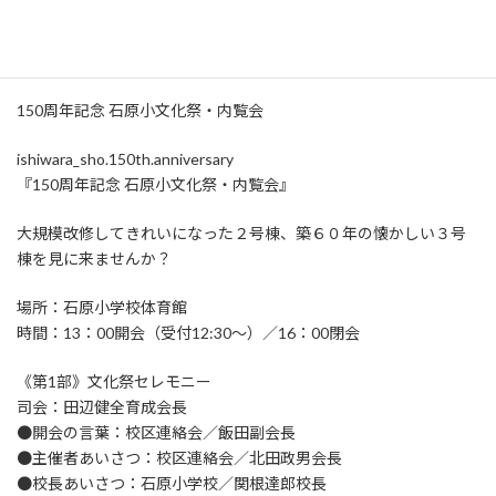
150周年記念 石原小文化祭・内覧会
150周年記念 石原小文化祭・内覧会
ishiwara_sho.150th.anniversary
『150周年記念 石原小文化祭・内覧会』
大規模改修してきれいになった２号棟、築６０年の懐かしい３号
棟を見に来ませんか？
場所：石原小学校体育館
時間：13：00開会（受付12:30〜）／16：00閉会
《第1部》文化祭セレモニー
司会：田辺健全育成会長
●開会の言葉：校区連絡会／飯田副会長
●主催者あいさつ：校区連絡会／北田政男会長
●校長あいさつ：石原小学校／関根達郎校長