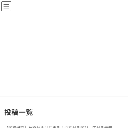
コ
ナ
ン
ビ
テ
ゲ
ン
ー
ツ
シ
へ
ョ
ス
ン
キ
に
ッ
移
プ
動
校長室より
職員室より
学校だより
年間行事予定
投稿一覧
【学校研究】石原からはじまる！つながる学び、広がる未来