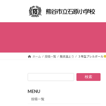
コ
ナ
ン
ビ
テ
ゲ
ン
ー
ツ
シ
へ
ョ
ス
ン
キ
に
ッ
移
プ
動
ホーム
投稿一覧
職員室より
３年生プレルボール
検索
MENU
投稿一覧